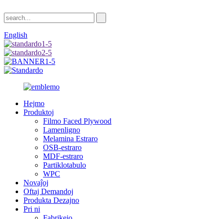
English
Hejmo
Produktoj
Filmo Faced Plywood
Lamenligno
Melamina Estraro
OSB-estraro
MDF-estraro
Partiklotabulo
WPC
Novaĵoj
Oftaj Demandoj
Produkta Dezajno
Pri ni
Fabrikejo