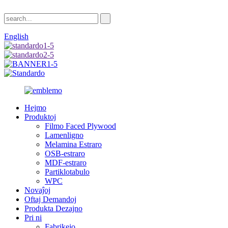
English
Hejmo
Produktoj
Filmo Faced Plywood
Lamenligno
Melamina Estraro
OSB-estraro
MDF-estraro
Partiklotabulo
WPC
Novaĵoj
Oftaj Demandoj
Produkta Dezajno
Pri ni
Fabrikejo